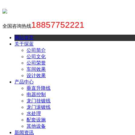
18857752221
全国咨询热线
网站首页
关于琛蓝
公司简介
公司文化
公司荣誉
车间效果
设计效果
产品中心
垂直升降线
电器控制
龙门挂镀线
龙门滚镀线
水处理
配套设施
其他设备
新闻资讯