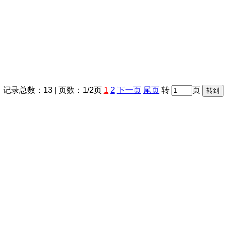
记录总数：13 | 页数：1/2页
1
2
下一页
尾页
转
页