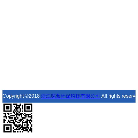
联系我们
地 址：浙江省温州市瑞安市桐浦镇高河村1
号
手 机：18857752221 万仲永
Copyright ©2018
浙江琛蓝环保科技有限公司
All rights reserv