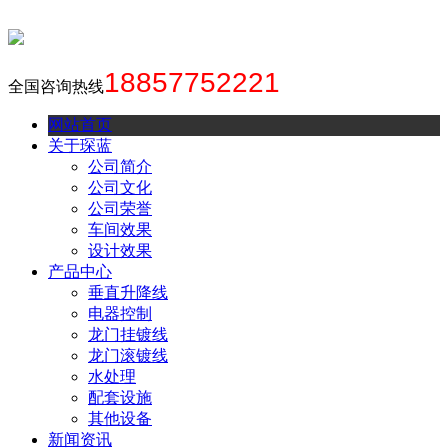
18857752221
全国咨询热线
网站首页
关于琛蓝
公司简介
公司文化
公司荣誉
车间效果
设计效果
产品中心
垂直升降线
电器控制
龙门挂镀线
龙门滚镀线
水处理
配套设施
其他设备
新闻资讯